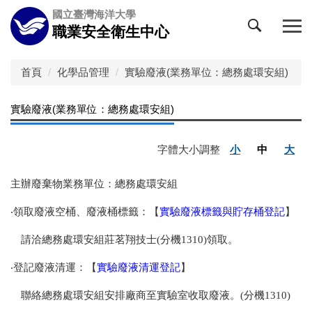
跳
國立臺灣海洋大學
到
職業安全衛生中心
主
要
內
首頁
化學品管理
實驗廢液(業務單位：總務處環安組)
容
區
實驗廢液(業務單位：總務處環安組)
字體大小調整
小
中
大
主辦廢棄物業務單位：總務處環安組
‧領取廢液空桶、廢液桶標籤：【
實驗廢液標籤與貯存桶登記
】
請洽總務處環安組莊茗翔技士(分機1310)領取。
‧登記廢液清運：【
實驗廢液清運登記
】
聯絡總務處環安組安排廠商至實驗室收取廢液。(分機1310)