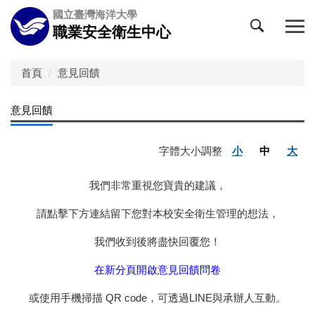
跳
國立臺灣海洋大學
到
職業安全衛生中心
主
要
內
首頁
意見回饋
容
區
意見回饋
字體大小調整
小
中
大
我們非常重視您寶貴的建議，
請點擊下方連結留下您對本校安全衛生管理的想法，
我們收到後將盡快回覆您！
在新分頁開啟意見回饋問卷
或使用手機掃描 QR code，可透過LINE與承辦人互動。