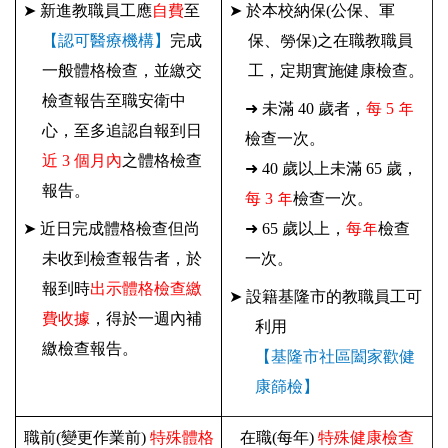
➤
新進教職員工應
自費
至
➤
於本校納保(公保、軍
【
認可醫療機構
】
完成
保、勞保)之在職教職員
一般體格檢查，並繳交
工，定期實施健康檢查。
檢查報告至職安衛中
➜
未滿 40 歲者，
每 5 年
心，至多追認自報到日
檢查一次。
近 3 個月
內
之體格檢查
➜
40 歲以上未滿 65 歲，
報告。
每 3 年
檢查一次。
➤
近日完成體格檢查但尚
➜
65 歲以上，
每年
檢查
未收到檢查報告者，於
一次。
報到時
出示體格檢查繳
➤
設籍基隆市的教職員工可
費收據
，得於一週內補
利用
繳檢查報告。
【
基隆市社區闔家歡健
康篩檢
】
職前(變更作業前)
特殊體格
在職(每年)
特殊健康檢查