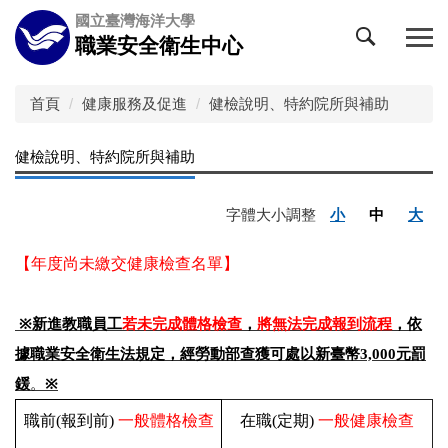
跳
國立臺灣海洋大學
到
職業安全衛生中心
主
要
內
首頁
健康服務及促進
健檢說明、特約院所與補助
容
區
健檢說明、特約院所與補助
字體大小調整
小
中
大
【
年度尚未繳交健康檢查名單
】
※
新進教職員工
若未完成體格檢查
，
將無法完成報到流程
，依
元罰
據職業安全衛生法規定，經勞動部查獲可處以新臺幣3,000
鍰
。
※
職前(報到前)
一般體格檢查
在職(定期)
一般健康檢查