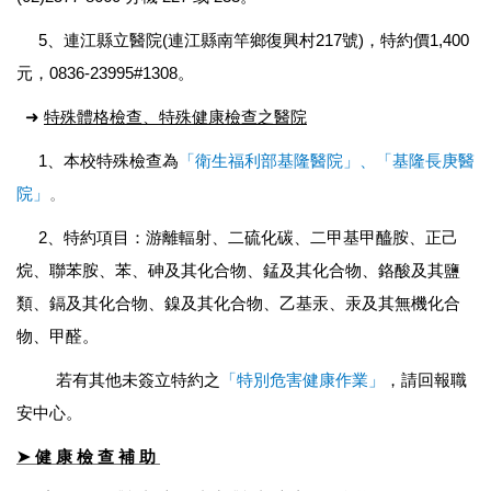
5、連江縣立醫院(連江縣南竿鄉復興村217號)，特約價1,400
元，0836-23995#1308。
➜
特殊體格檢查、特殊健康檢查之醫院
1、本校特殊檢查為
「
衛生福利部基隆
醫院
」
、
「
基隆長庚醫
院
」
。
2、特約項目：
游離輻射、二硫化碳、二甲基甲醯胺、正己
烷、聯苯胺、苯、砷及其化合物、錳及其化合物、鉻酸及其鹽
類、鎘及其化合物、鎳及其化合物、乙基汞、汞及其無機化合
物、甲醛。
若有其他未簽立特約之
「特別危害健康作業」
，請回報職
安中心。
➤
健 康 檢 查 補 助