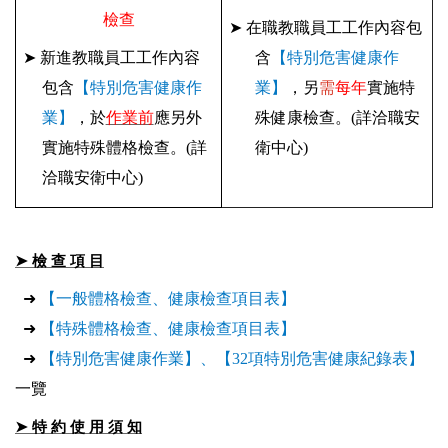
檢查
➤
在職教職員工工作內容包
➤
新進教職員工工作內容
含
【
特別危害健康作
包含
【特別危害健康作
業】
，另
需
每年
實施特
業】
，於
作業前
應另外
殊健康檢查。
(詳洽職安
實施特殊體格檢查。
(詳
衛中心)
洽職安衛中心)
➤ 檢 查 項 目
➜
【一般體格檢查、健康檢查項目表】
➜
【
特殊體格檢查、健康檢查項目表
】
➜
【
特別危害健康作業
】
、
【
32項特別危害健康紀錄表
】
一覽
➤ 特 約 使 用 須 知