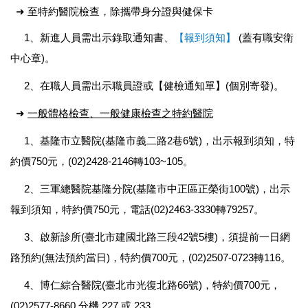
➜ 至特約醫院檢查，除攜帶身分證與健保卡
1、新進人員需出示錄取通知書、
【報到須知】
(蓋有職安衛
中心章)。
2、在職人員需出示職員證或【健檢通知單】(個別寄發)。
➜
一般體格檢查、一般健康檢查之特約醫院
1、基隆市立醫院(基隆市義二路2巷6號)，出示報到須知，特
約價750元，(02)2428-2146轉103~105。
2、三軍總醫院基隆分院(基隆市中正區正榮街100號)，出示
報到須知，特約價750元，電話(02)2463-3330轉79257。
3、啟新診所(臺北市建國北路三段42號5樓)，須提前一日網
路預約(無法預約當日)，特約價700元，(02)2507-0723轉116。
4、博仁綜合醫院(臺北市光復北路66號)，特約價700元，
(02)2577-8660 分機 227 或 233。